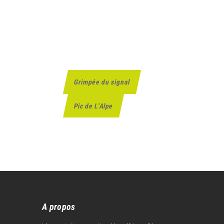
N
Grimpée du signal
a
v
Pic de L’Alpe
i
g
a
t
i
o
n
é
A propos
v