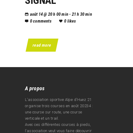
SIGNAL
août 14 @ 20 h 00 min - 21 h 30 min
0
comments
0
likes
read more
A propos
L’association sportive Alpe d’Huez 21
organise trois courses en août 20234 :
une course sur route, une course
verticale et un trail.
Avec ces différentes courses à pieds,
l’association veut vous faire découvrir