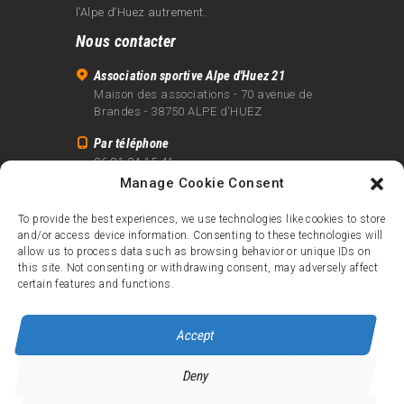
l’Alpe d‘Huez autrement.
Nous contacter
Association sportive Alpe d'Huez 21
Maison des associations - 70 avenue de
Brandes - 38750 ALPE d'HUEZ
Par téléphone
06 81 24 15 41
Manage Cookie Consent
Par email
info@alpe21.fr
To provide the best experiences, we use technologies like cookies to store
and/or access device information. Consenting to these technologies will
Mentions légales
allow us to process data such as browsing behavior or unique IDs on
Contact
this site. Not consenting or withdrawing consent, may adversely affect
certain features and functions.
crédits
Accept
Deny
Alpe d’Huez 21
© 2026.
Tous droits réservés.