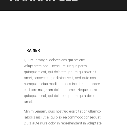
TRAINER
Quuntur magni dolores eos qui ratione
voluptatem sequi nesciunt. Neque porro
quisquam est, qui dolorem ipsum quiaolor sit
amet, consectetur, adipisci velit, sed quia non
numquam eius modi tempora incidunt ut labore
et dolore magnam dolor sit amet. Neque porro
quisquam est, qui dolorem ipsum quia dolor sit
amet.
Minim veniam, quis nostrud exercitation ullamco
laboris nisi ut aliquip ex ea commodo consequat.
Duis aute irure dolor in reprehenderit in voluptate