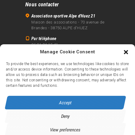
Nous contacter
Association sportive Alpe d'Huez 21
Maison des associations - 70 avenue de
Brandes - 38750 ALPE d'HUEZ
Par téléphone
06 81 24 15 41
Manage Cookie Consent
Par email
info@alpe21.fr
To provide the best experiences, we use technologies like cookies to store
and/or access device information. Consenting to these technologies will
Mentions légales
allow us to process data such as browsing behavior or unique IDs on
Contact
this site. Not consenting or withdrawing consent, may adversely affect
certain features and functions.
crédits
Accept
Deny
Alpe d’Huez 21
© 2026.
Tous droits réservés.
View preferences