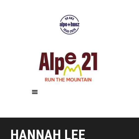
Accueil
Courses
Résultats
Galerie
Infos pratiques
HANNAH LEE