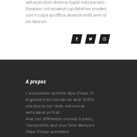
velit esse cillum dolore eu fugiat nulla pariatur.
Excepteur sint occaecat cupidatat non proident,
sunt in culpa qui officia deserunt mollit anim id
est laborum.
A propos
L’association sportive Alpe d’Huez 21
organise trois courses en août 20234 :
une course sur route, une course
verticale et un trail.
Avec ces différentes courses à pieds,
l’association veut vous faire découvrir
l’Alpe d‘Huez autrement.