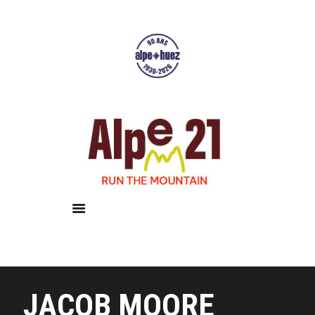
Accueil
Courses
Résultats
Galerie
Infos pratiques
JACOB MOORE