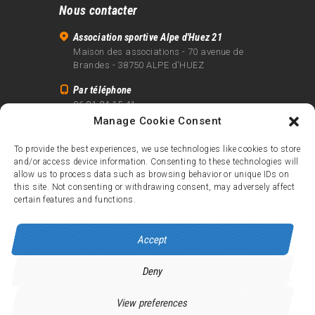
Nous contacter
Association sportive Alpe d'Huez 21
Maison des associations - 70 avenue de
Brandes - 38750 ALPE d'HUEZ
Par téléphone
06 81 24 15 41
Manage Cookie Consent
Par email
info@alpe21.fr
To provide the best experiences, we use technologies like cookies to store
and/or access device information. Consenting to these technologies will
Mentions légales
allow us to process data such as browsing behavior or unique IDs on
Contact
this site. Not consenting or withdrawing consent, may adversely affect
certain features and functions.
crédits
Accept
Deny
Alpe d’Huez 21
© 2026.
Tous droits réservés.
View preferences