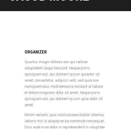
ORGANIZER
Quuntur magni dolores eos qui ratione
voluptatem sequi nesciunt. Neque porro
quisquam est, qui dolorem ipsum quiaolor sit
amet, consectetur, adipisci velit, sed quia non
numquam eius modi tempora incidunt ut labore
et dolore magnam dolor sit amet. Neque porro
quisquam est, qui dolorem ipsum quia dolor sit
amet.
Minim veniam, quis nostrud exercitation ullamco
laboris nisi ut aliquip ex ea commodo consequat.
Duis aute irure dolor in reprehenderit in voluptate