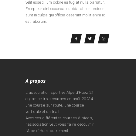
velit esse cillum dolore eu fugiat nulla pariatur.
Excepteur sint occaecat cupidatat non proident,
sunt in culpa qui officia deserunt mollit anim id
est laborum.
A propos
L’association sportive Alpe d’Huez 21
organise trois courses en août 20234 :
une course sur route, une course
verticale et un trail.
Avec ces différentes courses à pieds,
l’association veut vous faire découvrir
l’Alpe d‘Huez autrement.