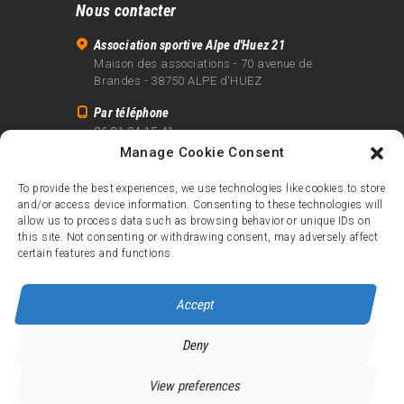
Nous contacter
Association sportive Alpe d'Huez 21
Maison des associations - 70 avenue de
Brandes - 38750 ALPE d'HUEZ
Par téléphone
06 81 24 15 41
Manage Cookie Consent
Par email
info@alpe21.fr
To provide the best experiences, we use technologies like cookies to store
and/or access device information. Consenting to these technologies will
Mentions légales
allow us to process data such as browsing behavior or unique IDs on
Contact
this site. Not consenting or withdrawing consent, may adversely affect
certain features and functions.
crédits
Accept
Deny
Alpe d’Huez 21
© 2026.
Tous droits réservés.
View preferences