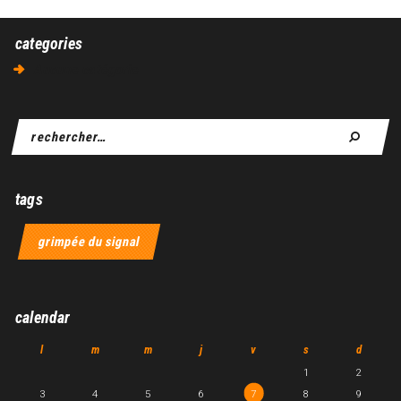
categories
Aucune catégorie
tags
grimpée du signal
calendar
l
m
m
j
v
s
d
1
2
3
4
5
6
7
8
9