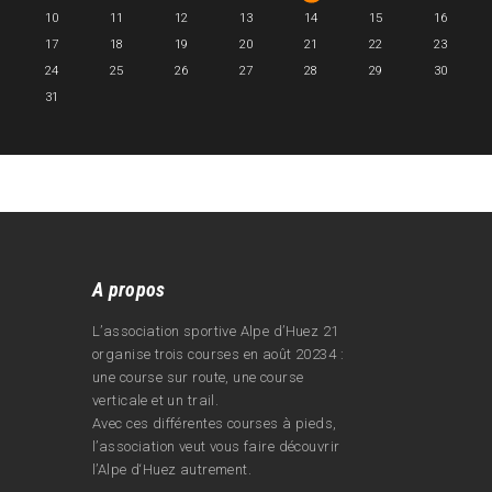
10
11
12
13
14
15
16
17
18
19
20
21
22
23
24
25
26
27
28
29
30
31
A propos
L’association sportive Alpe d’Huez 21
organise trois courses en août 20234 :
une course sur route, une course
verticale et un trail.
Avec ces différentes courses à pieds,
l’association veut vous faire découvrir
l’Alpe d‘Huez autrement.