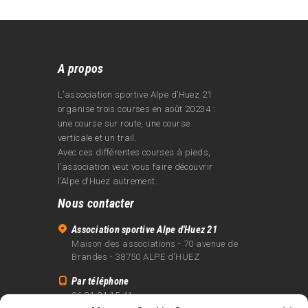
A propos
L’association sportive Alpe d’Huez 21
organise trois courses en août 20234 :
une course sur route, une course
verticale et un trail.
Avec ces différentes courses à pieds,
l’association veut vous faire découvrir
l’Alpe d‘Huez autrement.
Nous contacter
Association sportive Alpe d'Huez 21
Maison des associations - 70 avenue de
Brandes - 38750 ALPE d'HUEZ
Par téléphone
06 81 24 15 41