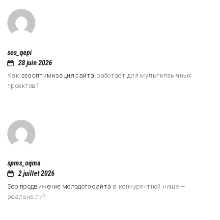
sos_qepi
28 juin 2026
Как
seo оптимизация сайта
работает для мультиязычных
проектов?
spms_oqma
2 juillet 2026
Seo продвижение молодого сайта
в конкурентной нише —
реально ли?