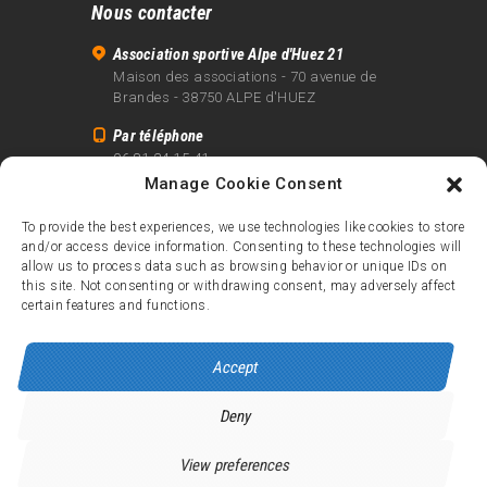
Nous contacter
Association sportive Alpe d'Huez 21
Maison des associations - 70 avenue de
Brandes - 38750 ALPE d'HUEZ
Par téléphone
06 81 24 15 41
Manage Cookie Consent
Par email
info@alpe21.fr
To provide the best experiences, we use technologies like cookies to store
and/or access device information. Consenting to these technologies will
Mentions légales
allow us to process data such as browsing behavior or unique IDs on
Contact
this site. Not consenting or withdrawing consent, may adversely affect
certain features and functions.
crédits
Accept
Deny
Alpe d’Huez 21
© 2026.
Tous droits réservés.
View preferences