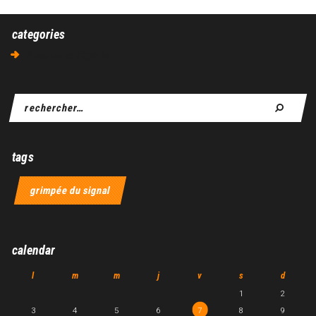
categories
Aucune catégorie
tags
grimpée du signal
calendar
l
m
m
j
v
s
d
1
2
3
4
5
6
7
8
9