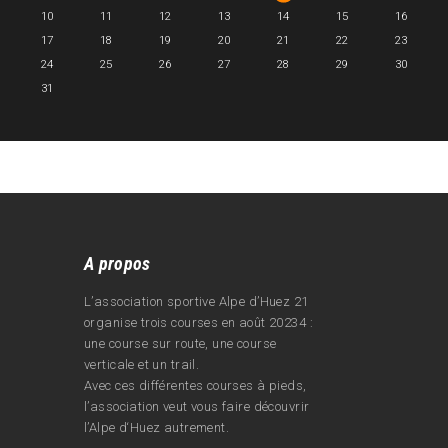
10
11
12
13
14
15
16
17
18
19
20
21
22
23
24
25
26
27
28
29
30
31
A propos
L’association sportive Alpe d’Huez 21
organise trois courses en août 20234 :
une course sur route, une course
verticale et un trail.
Avec ces différentes courses à pieds,
l’association veut vous faire découvrir
l’Alpe d‘Huez autrement.