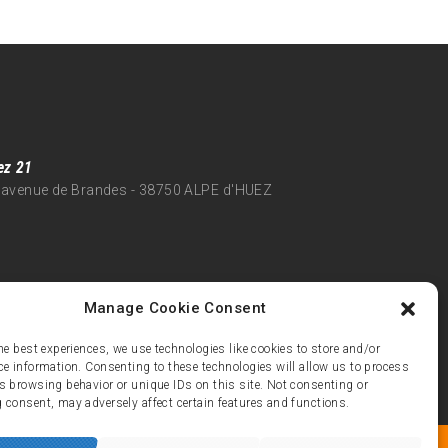
ez 21
 avenue de Brandes - 38750 ALPE d'HUEZ
Manage Cookie Consent
he best experiences, we use technologies like cookies to store and/or
ce information. Consenting to these technologies will allow us to process
s browsing behavior or unique IDs on this site. Not consenting or
 consent, may adversely affect certain features and functions.