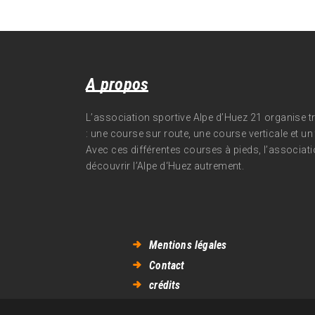
A propos
L’association sportive Alpe d’Huez 21 organise 
: une course sur route, une course verticale et un t
Avec ces différentes courses à pieds, l’associati
découvrir l’Alpe d‘Huez autrement.
Mentions légales
Contact
crédits