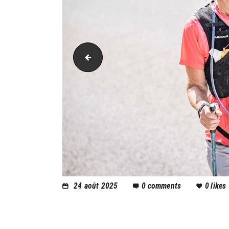
AH21_0666
24 août 2025
0
comments
0
likes