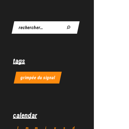
tags
grimpée du signal
calendar
l
m
m
j
v
s
d