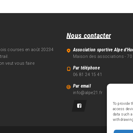
Nous contacter
Association sportive Alpe d'Hu
trois courses en août 20234
rail.
Maison des associations - 70
on veut vous faire
Par téléphone
06 81 24 15 41
Par email
info@alpe21.fr
To provide t
access devi
data such a
withdrawing