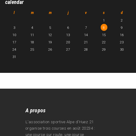
calendar
l
m
m
j
v
s
d
1
2
3
4
5
6
7
8
9
10
11
12
13
14
15
16
17
18
19
20
21
22
23
24
25
26
27
28
29
30
31
A propos
L’association sportive Alpe d’Huez 21
organise trois courses en août 20234 :
une course sur route, une course