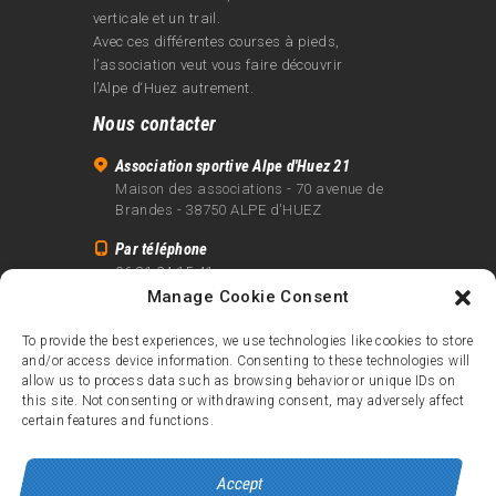
verticale et un trail.
Avec ces différentes courses à pieds,
l’association veut vous faire découvrir
l’Alpe d‘Huez autrement.
Nous contacter
Association sportive Alpe d'Huez 21
Maison des associations - 70 avenue de
Brandes - 38750 ALPE d'HUEZ
Par téléphone
06 81 24 15 41
Manage Cookie Consent
Par email
info@alpe21.fr
To provide the best experiences, we use technologies like cookies to store
and/or access device information. Consenting to these technologies will
Mentions légales
allow us to process data such as browsing behavior or unique IDs on
Contact
this site. Not consenting or withdrawing consent, may adversely affect
certain features and functions.
crédits
Accept