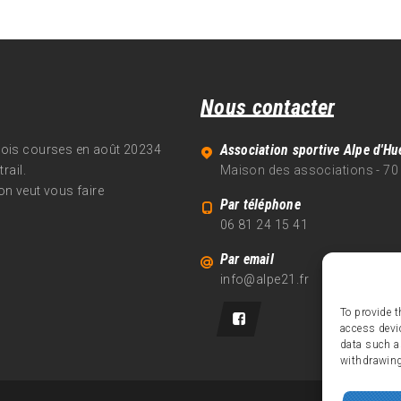
Nous contacter
Association sportive Alpe d'Hu
trois courses en août 20234
rail.
Maison des associations - 70
on veut vous faire
Par téléphone
06 81 24 15 41
Par email
info@alpe21.fr
To provide t
access devi
data such a
withdrawing