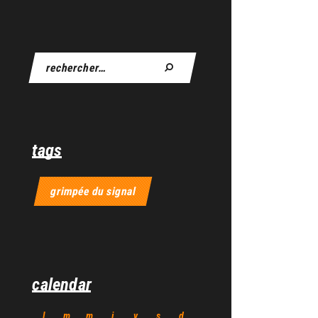
tags
grimpée du signal
calendar
l
m
m
j
v
s
d