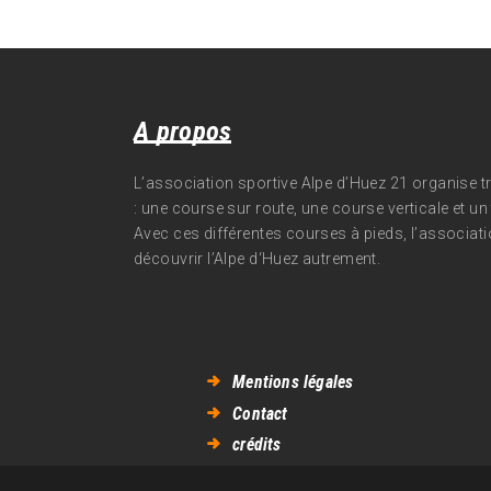
A propos
L’association sportive Alpe d’Huez 21 organise 
: une course sur route, une course verticale et un t
Avec ces différentes courses à pieds, l’associati
découvrir l’Alpe d‘Huez autrement.
Mentions légales
Contact
crédits