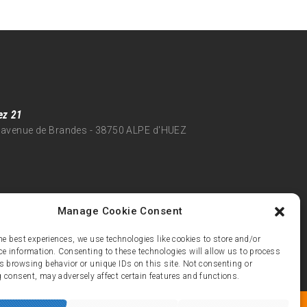
ez 21
 avenue de Brandes - 38750 ALPE d'HUEZ
Manage Cookie Consent
he best experiences, we use technologies like cookies to store and/or
ce information. Consenting to these technologies will allow us to process
s browsing behavior or unique IDs on this site. Not consenting or
 consent, may adversely affect certain features and functions.