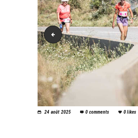
AH21_0734
24 août 2025
0
comments
0
likes