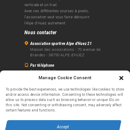
verticale et un trail.
Avec ces différentes courses à pieds,
l’association veut vous faire découvrir
l’Alpe d‘Huez autrement.
Nous contacter
Association sportive Alpe d'Huez 21
Maison des associations - 70 avenue de
Brandes - 38750 ALPE d'HUEZ
Par téléphone
06 81 24 15 41
Manage Cookie Consent
Par email
info@alpe21.fr
To provide the best experiences, we use technologies like cookies to store
and/or access device information. Consenting to these technologies will
Mentions légales
allow us to process data such as browsing behavior or unique IDs on
Contact
this site. Not consenting or withdrawing consent, may adversely affect
certain features and functions.
crédits
Accept