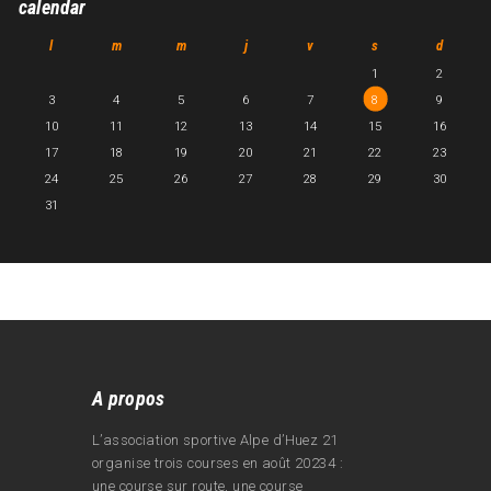
calendar
l
m
m
j
v
s
d
1
2
3
4
5
6
7
8
9
10
11
12
13
14
15
16
17
18
19
20
21
22
23
24
25
26
27
28
29
30
31
A propos
L’association sportive Alpe d’Huez 21
organise trois courses en août 20234 :
une course sur route, une course