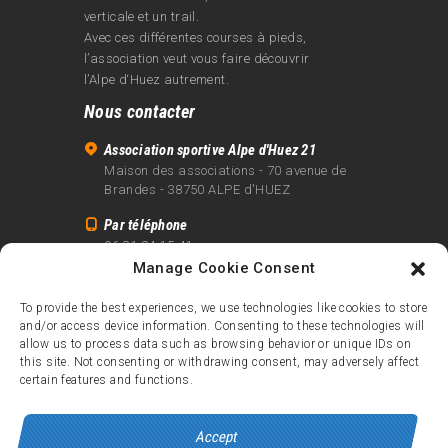
verticale et un trail.
Avec ces différentes courses à pieds,
l’association veut vous faire découvrir
l’Alpe d‘Huez autrement.
Nous contacter
Association sportive Alpe d'Huez 21
Maison des associations - 70 avenue de
Brandes - 38750 ALPE d'HUEZ
Par téléphone
06 81 24 15 41
Manage Cookie Consent
Par email
info@alpe21.fr
To provide the best experiences, we use technologies like cookies to store
and/or access device information. Consenting to these technologies will
Mentions légales
allow us to process data such as browsing behavior or unique IDs on
Contact
this site. Not consenting or withdrawing consent, may adversely affect
certain features and functions.
crédits
Accept