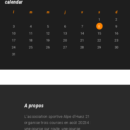
calendar
l
m
m
j
v
s
d
1
2
3
4
5
6
7
8
9
10
11
12
13
14
15
16
17
18
19
20
21
22
23
24
25
26
27
28
29
30
31
A propos
L’association sportive Alpe d’Huez 21
organise trois courses en août 20234 :
une course sur route, une course