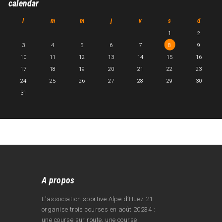
calendar
l
m
m
j
v
s
d
1
2
3
4
5
6
7
8
9
10
11
12
13
14
15
16
17
18
19
20
21
22
23
24
25
26
27
28
29
30
31
A propos
L’association sportive Alpe d’Huez 21
organise trois courses en août 20234 :
une course sur route, une course