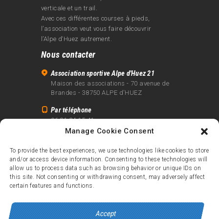
verticale et un trail.
Avec ces différentes courses à pieds,
l’association veut vous faire découvrir
l’Alpe d‘Huez autrement.
Nous contacter
Association sportive Alpe d'Huez 21
Maison des associations - 70 avenue de
Brandes - 38750 ALPE d'HUEZ
Par téléphone
06 81 24 15 41
Manage Cookie Consent
Par email
info@alpe21.fr
To provide the best experiences, we use technologies like cookies to store
and/or access device information. Consenting to these technologies will
Mentions légales
allow us to process data such as browsing behavior or unique IDs on
Contact
this site. Not consenting or withdrawing consent, may adversely affect
certain features and functions.
crédits
Accept