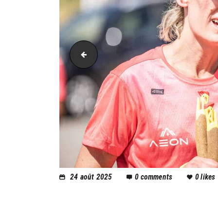
AH21_1069
24 août 2025
0
comments
0
likes