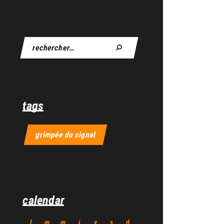
tags
grimpée du signal
calendar
l
m
m
j
v
s
d