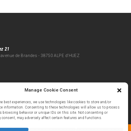
ez 21
 avenue de Brandes - 38750 ALPE d'HUEZ
Manage Cookie Consent
he best experiences, we use technologies like cookies to store and/or
ce information. Consenting to these technologies will allow us to process
s browsing behavior or unique IDs on this site. Not consenting or
 consent, may adversely affect certain features and functions.