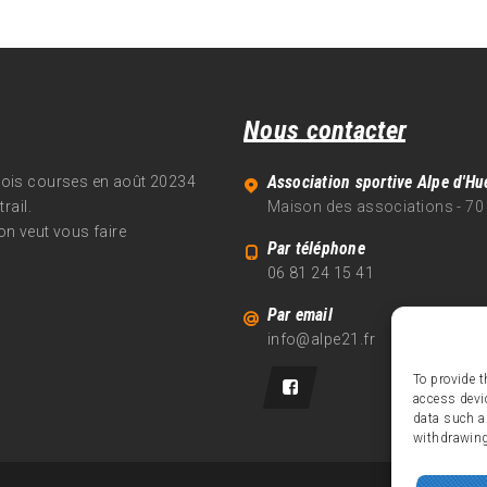
Nous contacter
Association sportive Alpe d'Hu
trois courses en août 20234
rail.
Maison des associations - 70
on veut vous faire
Par téléphone
06 81 24 15 41
Par email
info@alpe21.fr
To provide t
access devi
data such a
withdrawing