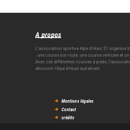
A propos
L’association sportive Alpe d’Huez 21 organise 
: une course sur route, une course verticale et un t
Avec ces différentes courses à pieds, l’associati
découvrir l’Alpe d‘Huez autrement.
Mentions légales
Contact
crédits