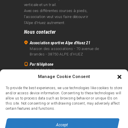
verticale et un trail.
Avec ces différentes courses à pieds,
l’association veut vous faire découvrir
l’Alpe d‘Huez autrement.
Nous contacter
Association sportive Alpe d'Huez 21
Maison des associations - 70 avenue de
Brandes - 38750 ALPE d'HUEZ
Par téléphone
06 81 24 15 41
Manage Cookie Consent
Par email
info@alpe21.fr
To provide the best experiences, we use technologies like cookies to store
and/or access device information. Consenting to these technologies will
Mentions légales
allow us to process data such as browsing behavior or unique IDs on
Contact
this site. Not consenting or withdrawing consent, may adversely affect
certain features and functions.
crédits
Accept