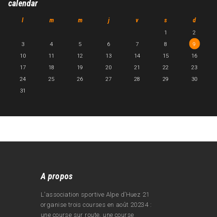
calendar
l
m
m
j
v
s
d
1
2
3
4
5
6
7
8
9
10
11
12
13
14
15
16
17
18
19
20
21
22
23
24
25
26
27
28
29
30
31
A propos
L’association sportive Alpe d’Huez 21
organise trois courses en août 20234 :
une course sur route, une course