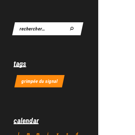
tags
grimpée du signal
calendar
l
m
m
j
v
s
d