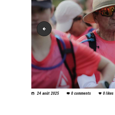
AH21_24923
24 août 2025
0
comments
0
likes