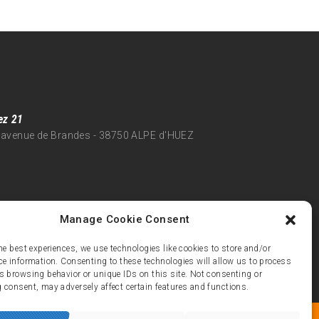
ez 21
 avenue de Brandes - 38750 ALPE d'HUEZ
Manage Cookie Consent
he best experiences, we use technologies like cookies to store and/or
ce information. Consenting to these technologies will allow us to process
s browsing behavior or unique IDs on this site. Not consenting or
 consent, may adversely affect certain features and functions.