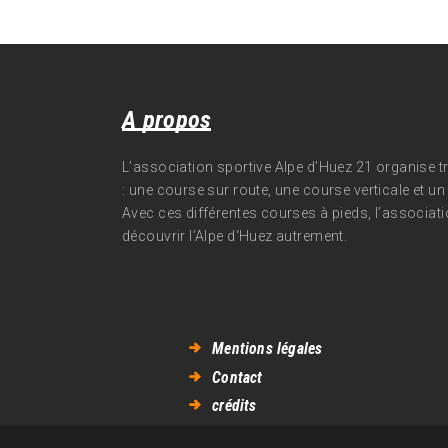
A propos
L’association sportive Alpe d’Huez 21 organise 
: une course sur route, une course verticale et un t
Avec ces différentes courses à pieds, l’associati
découvrir l’Alpe d‘Huez autrement.
Mentions légales
Contact
crédits