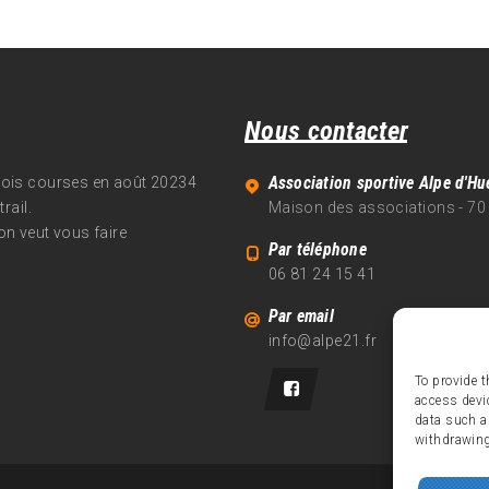
Nous contacter
Association sportive Alpe d'Hu
trois courses en août 20234
rail.
Maison des associations - 70
on veut vous faire
Par téléphone
06 81 24 15 41
Par email
info@alpe21.fr
To provide t
access devi
data such a
withdrawing