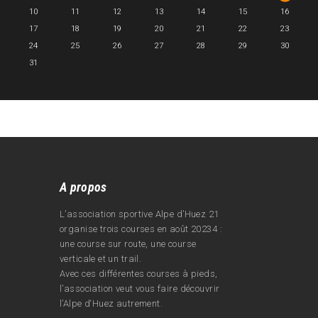
10
11
12
13
14
15
16
17
18
19
20
21
22
23
24
25
26
27
28
29
30
31
A propos
L’association sportive Alpe d’Huez 21
organise trois courses en août 20234 :
une course sur route, une course
verticale et un trail.
Avec ces différentes courses à pieds,
l’association veut vous faire découvrir
l’Alpe d‘Huez autrement.