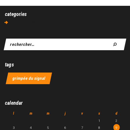
categories
Aucune catégorie
tags
grimpée du signal
calendar
l
m
m
j
v
s
d
1
2
3
4
5
6
7
8
9