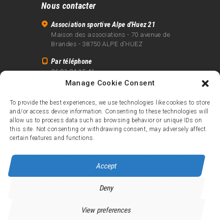
Nous contacter
Association sportive Alpe d'Huez 21
Maison des associations - 70 avenue de
Brandes - 38750 ALPE d'HUEZ
Par téléphone
06 81 24 15 41
Manage Cookie Consent
Par email
info@alpe21.fr
To provide the best experiences, we use technologies like cookies to store
and/or access device information. Consenting to these technologies will
Mentions légales
allow us to process data such as browsing behavior or unique IDs on
Contact
this site. Not consenting or withdrawing consent, may adversely affect
certain features and functions.
crédits
Accept
Deny
Alpe d’Huez 21
© 2026.
Tous droits réservés.
View preferences