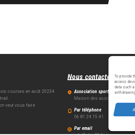
Nous contacter
To provide t
access devi
data such a
Association sportive Alpe d'Hu
trois courses en août 20234
withdrawing
rail.
Maison des associations - 70
on veut vous faire
A
Par téléphone
06 81 24 15 41
Par email
info@alpe21.fr