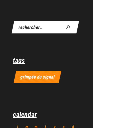
tags
grimpée du signal
calendar
l
m
m
j
v
s
d