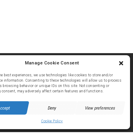
Manage Cookie Consent
he best experiences, we use technologies like cookies to store and/or
ce information. Consenting to these technologies will allow us to process
s browsing behavior or unique IDs on this site. Not consenting or
ez 21
 consent, may adversely affect certain features and functions.
 avenue de Brandes - 38750 ALPE d'HUEZ
ccept
Deny
View preferences
Cookie Policy