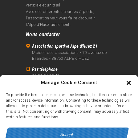
verticale et un trail.
Avec ces différentes courses à pieds,
l’association veut vous faire découvrir
l’Alpe d‘Huez autrement.
Nous contacter
Association sportive Alpe d'Huez 21
Maison des associations - 70 avenue de
Brandes - 38750 ALPE d'HUEZ
Par téléphone
06 81 24 15 41
Manage Cookie Consent
Par email
info@alpe21.fr
To provide the best experiences, we use technologies like cookies to store
and/or access device information. Consenting to these technologies will
Mentions légales
allow us to process data such as browsing behavior or unique IDs on
Contact
this site. Not consenting or withdrawing consent, may adversely affect
certain features and functions.
crédits
Accept