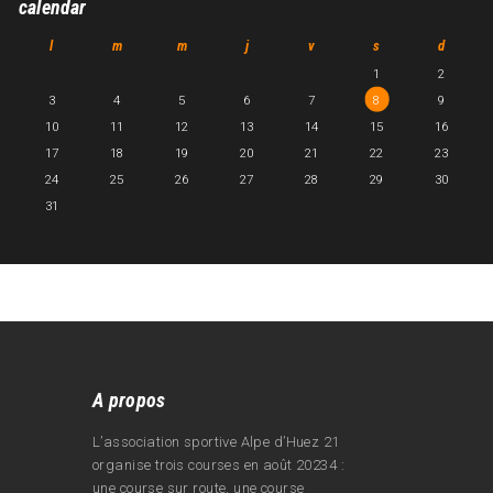
calendar
l
m
m
j
v
s
d
1
2
3
4
5
6
7
8
9
10
11
12
13
14
15
16
17
18
19
20
21
22
23
24
25
26
27
28
29
30
31
A propos
L’association sportive Alpe d’Huez 21
organise trois courses en août 20234 :
une course sur route, une course