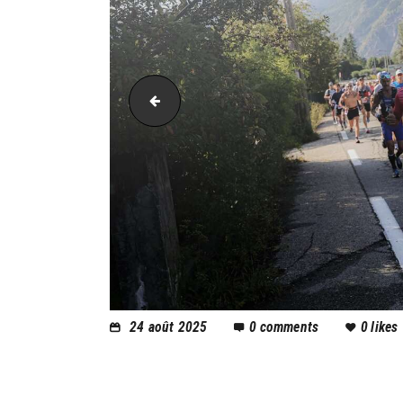
AH21_25134
24 août 2025
0
comments
0
likes