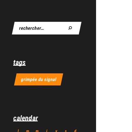
tags
grimpée du signal
calendar
l
m
m
j
v
s
d