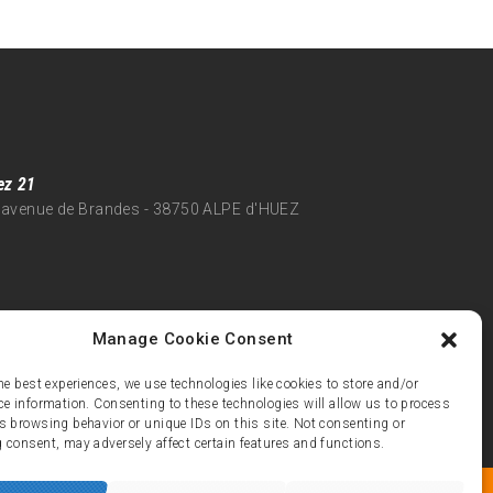
ez 21
 avenue de Brandes - 38750 ALPE d'HUEZ
Manage Cookie Consent
he best experiences, we use technologies like cookies to store and/or
ce information. Consenting to these technologies will allow us to process
s browsing behavior or unique IDs on this site. Not consenting or
 consent, may adversely affect certain features and functions.