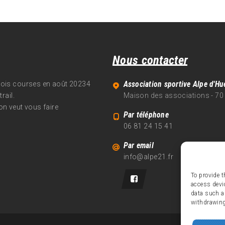
Nous contacter
Association sportive Alpe d'Hu
trois courses en août 20234
rail.
Maison des associations - 70
on veut vous faire
Par téléphone
06 81 24 15 41
Par email
info@alpe21.fr
To provide t
access devi
data such a
withdrawing