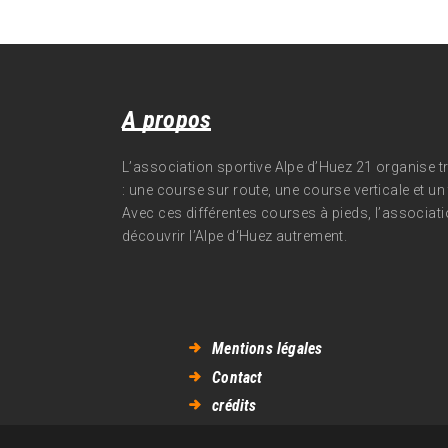
A propos
L’association sportive Alpe d’Huez 21 organise 
: une course sur route, une course verticale et un t
Avec ces différentes courses à pieds, l’associati
découvrir l’Alpe d‘Huez autrement.
Mentions légales
Contact
crédits