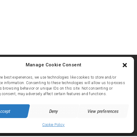
Manage Cookie Consent
he best experiences, we use technologies like cookies to store and/or
ce information. Consenting to these technologies will allow us to process
s browsing behavior or unique IDs on this site. Not consenting or
ez 21
 consent, may adversely affect certain features and functions.
 avenue de Brandes - 38750 ALPE d'HUEZ
ccept
Deny
View preferences
Cookie Policy