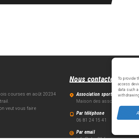
Nous contacter
To provide t
access devi
data such a
Association sportive Alpe d'Hu
trois courses en août 20234
withdrawing
rail.
Maison des associations - 70
on veut vous faire
A
Par téléphone
06 81 24 15 41
Par email
info@alpe21.fr