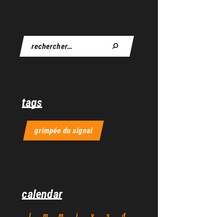
tags
grimpée du signal
calendar
l
m
m
j
v
s
d