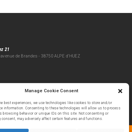
ez 21
 avenue de Brandes - 38750 ALPE d'HUEZ
Manage Cookie Consent
he best experiences, we use technologies like cookies to store and/or
ce information. Consenting to these technologies will allow us to process
s browsing behavior or unique IDs on this site. Not consenting or
 consent, may adversely affect certain features and functions.