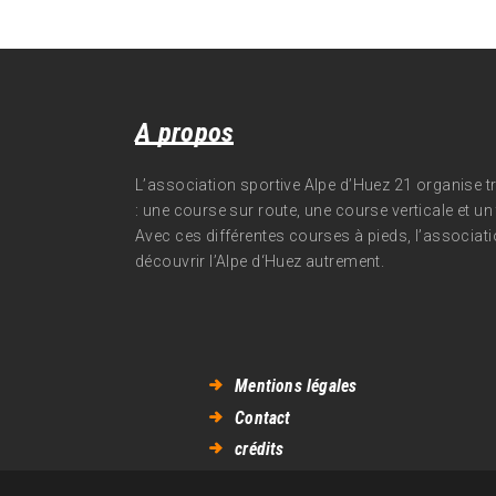
A propos
L’association sportive Alpe d’Huez 21 organise 
: une course sur route, une course verticale et un t
Avec ces différentes courses à pieds, l’associati
découvrir l’Alpe d‘Huez autrement.
Mentions légales
Contact
crédits