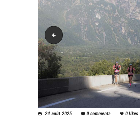
AH21_25258
24 août 2025
0
comments
0
likes