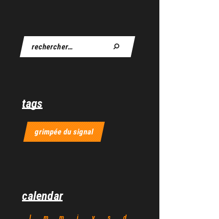
tags
grimpée du signal
calendar
l
m
m
j
v
s
d