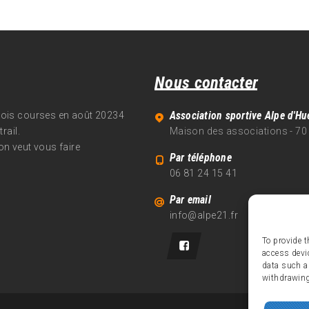
Nous contacter
Association sportive Alpe d'Hu
trois courses en août 20234
rail.
Maison des associations - 70
on veut vous faire
Par téléphone
06 81 24 15 41
Par email
info@alpe21.fr
To provide t
access devi
data such a
withdrawing