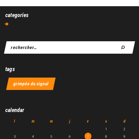
categories
Aucune catégorie
tags
grimpée du signal
calendar
l
m
m
j
v
s
d
1
2
3
4
5
6
7
8
9