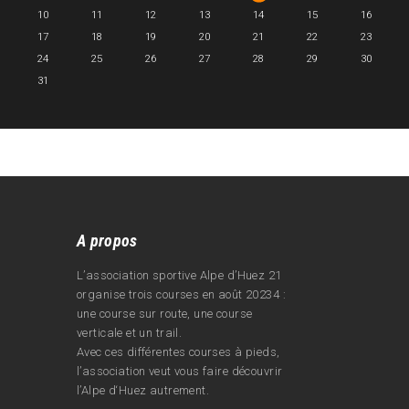
10
11
12
13
14
15
16
17
18
19
20
21
22
23
24
25
26
27
28
29
30
31
A propos
L’association sportive Alpe d’Huez 21
organise trois courses en août 20234 :
une course sur route, une course
verticale et un trail.
Avec ces différentes courses à pieds,
l’association veut vous faire découvrir
l’Alpe d‘Huez autrement.