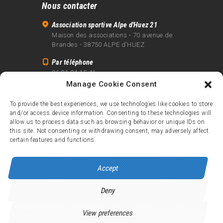
Nous contacter
Association sportive Alpe d'Huez 21
Maison des associations - 70 avenue de
Brandes - 38750 ALPE d'HUEZ
Par téléphone
06 81 24 15 41
Manage Cookie Consent
Par email
info@alpe21.fr
To provide the best experiences, we use technologies like cookies to store
and/or access device information. Consenting to these technologies will
Mentions légales
allow us to process data such as browsing behavior or unique IDs on
Contact
this site. Not consenting or withdrawing consent, may adversely affect
certain features and functions.
crédits
Accept
Deny
Alpe d’Huez 21
© 2026.
Tous droits réservés.
View preferences