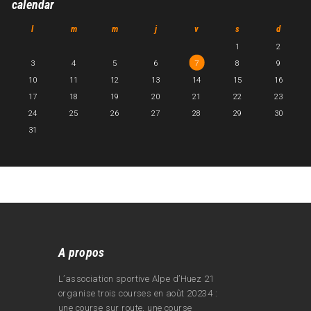
calendar
l
m
m
j
v
s
d
1
2
3
4
5
6
7
8
9
10
11
12
13
14
15
16
17
18
19
20
21
22
23
24
25
26
27
28
29
30
31
A propos
L’association sportive Alpe d’Huez 21
organise trois courses en août 20234 :
une course sur route, une course