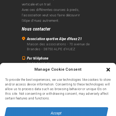
verticale et un trail.
Avec ces différentes courses à pieds,
l’association veut vous faire découvrir
l’Alpe d‘Huez autrement.
Nous contacter
Association sportive Alpe d'Huez 21
Maison des associations - 70 avenue de
Brandes - 38750 ALPE d'HUEZ
Par téléphone
06 81 24 15 41
Manage Cookie Consent
Par email
info@alpe21.fr
To provide the best experiences, we use technologies like cookies to store
and/or access device information. Consenting to these technologies will
Mentions légales
allow us to process data such as browsing behavior or unique IDs on
Contact
this site. Not consenting or withdrawing consent, may adversely affect
certain features and functions.
crédits
Accept