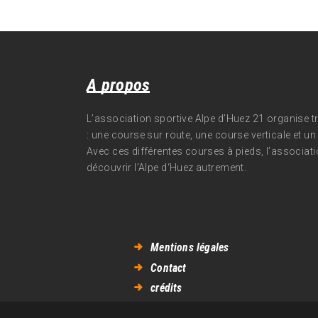
A propos
L’association sportive Alpe d’Huez 21 organise 
: une course sur route, une course verticale et un t
Avec ces différentes courses à pieds, l’associati
découvrir l’Alpe d‘Huez autrement.
Mentions légales
Contact
crédits