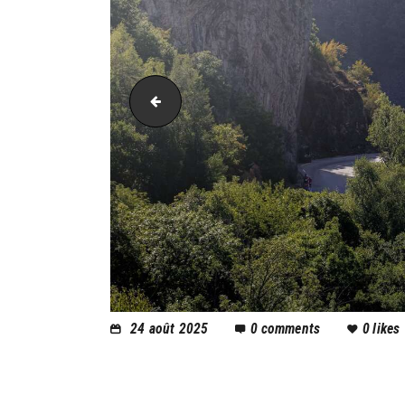
AH21_25460
24 août 2025
0
comments
0
likes