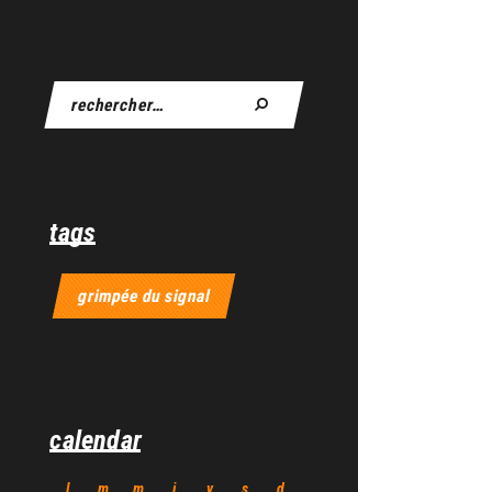
tags
grimpée du signal
calendar
l
m
m
j
v
s
d