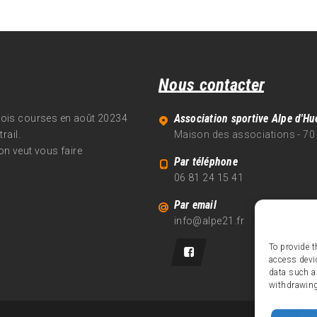
Nous contacter
Association sportive Alpe d'Hu
trois courses en août 20234
rail.
Maison des associations - 70
on veut vous faire
Par téléphone
06 81 24 15 41
Par email
info@alpe21.fr
To provide t
access devi
data such a
withdrawing