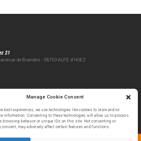
ez 21
 avenue de Brandes - 38750 ALPE d'HUEZ
Manage Cookie Consent
he best experiences, we use technologies like cookies to store and/or
ce information. Consenting to these technologies will allow us to process
s browsing behavior or unique IDs on this site. Not consenting or
 consent, may adversely affect certain features and functions.