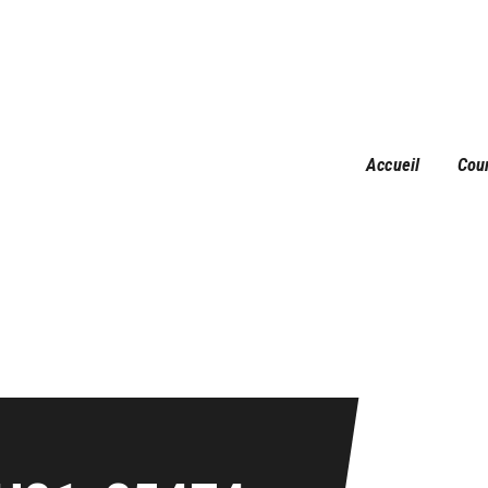
Accueil
Courses
Résultats
Galerie
Accueil
Cou
Infos pratiques