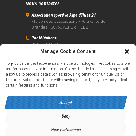
Nous contacter
Association sportive Alpe d'Huez 21
Maison des associations - 70 avenue de
Brandes - 38750 ALPE d'HUEZ
Par téléphone
06 81 24 15 41
Manage Cookie Consent
Par email
info@alpe21.fr
To provide the best experiences, we use technologies like cookies to store
and/or access device information. Consenting to these technologies will
Mentions légales
allow us to process data such as browsing behavior or unique IDs on
Contact
this site. Not consenting or withdrawing consent, may adversely affect
certain features and functions.
crédits
Accept
Deny
Alpe d’Huez 21
© 2026.
Tous droits réservés.
View preferences