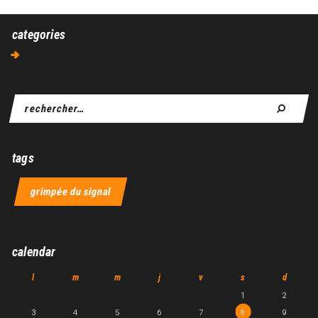
categories
Aucune catégorie
tags
grimpée du signal
calendar
l
m
m
j
v
s
d
1
2
3
4
5
6
7
8
9