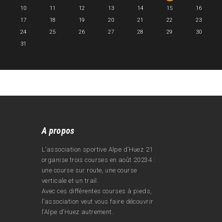
10
11
12
13
14
15
16
17
18
19
20
21
22
23
24
25
26
27
28
29
30
31
A propos
L’association sportive Alpe d’Huez 21
organise trois courses en août 20234 :
une course sur route, une course
verticale et un trail.
Avec ces différentes courses à pieds,
l’association veut vous faire découvrir
l’Alpe d‘Huez autrement.