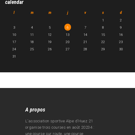
calendar
l
m
m
j
v
s
d
1
2
3
4
5
6
7
8
9
10
11
12
13
14
15
16
17
18
19
20
21
22
23
24
25
26
27
28
29
30
31
A propos
L’association sportive Alpe d’Huez 21
organise trois courses en août 20234 :
une course sur route, une course