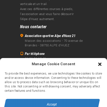
verticale et un trail.
Avec ces différentes courses à pieds,
l’association veut vous faire découvrir
l’Alpe d‘Huez autrement.
Nous contacter
Association sportive Alpe d'Huez 21
Maison des associations - 70 avenue de
Brandes - 38750 ALPE d'HUEZ
Par téléphone
06 81 24 15 41
Manage Cookie Consent
Par email
info@alpe21.fr
To provide the best experiences, we use technologies like cookies to store
and/or access device information. Consenting to these technologies will
Mentions légales
allow us to process data such as browsing behavior or unique IDs on
Contact
this site. Not consenting or withdrawing consent, may adversely affect
certain features and functions.
crédits
Accept