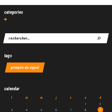
categories
Aucune catégorie
tags
grimpée du signal
calendar
l
m
m
j
v
s
d
1
2
3
4
5
6
7
8
9