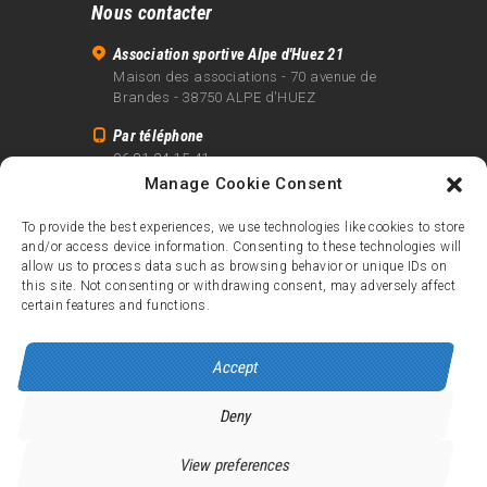
Nous contacter
Association sportive Alpe d'Huez 21
Maison des associations - 70 avenue de
Brandes - 38750 ALPE d'HUEZ
Par téléphone
06 81 24 15 41
Manage Cookie Consent
Par email
info@alpe21.fr
To provide the best experiences, we use technologies like cookies to store
and/or access device information. Consenting to these technologies will
Mentions légales
allow us to process data such as browsing behavior or unique IDs on
Contact
this site. Not consenting or withdrawing consent, may adversely affect
certain features and functions.
crédits
Accept
Deny
Alpe d’Huez 21
© 2026.
Tous droits réservés.
View preferences