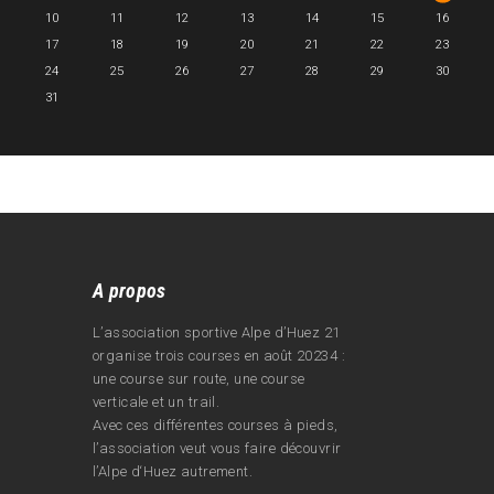
10
11
12
13
14
15
16
17
18
19
20
21
22
23
24
25
26
27
28
29
30
31
A propos
L’association sportive Alpe d’Huez 21
organise trois courses en août 20234 :
une course sur route, une course
verticale et un trail.
Avec ces différentes courses à pieds,
l’association veut vous faire découvrir
l’Alpe d‘Huez autrement.