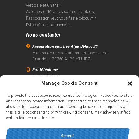
verticale et un trail.
Avec ces différentes courses à pieds,
l’association veut vous faire découvrir
l’Alpe d‘Huez autrement.
Nous contacter
Association sportive Alpe d'Huez 21
Maison des associations - 70 avenue de
Brandes - 38750 ALPE d'HUEZ
Par téléphone
06 81 24 15 41
Manage Cookie Consent
Par email
info@alpe21.fr
To provide the best experiences, we use technologies like cookies to store
and/or access device information. Consenting to these technologies will
Mentions légales
allow us to process data such as browsing behavior or unique IDs on
Contact
this site. Not consenting or withdrawing consent, may adversely affect
certain features and functions.
crédits
Accept