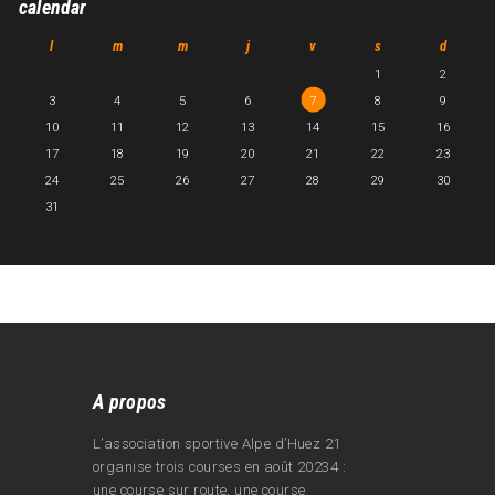
calendar
l
m
m
j
v
s
d
1
2
3
4
5
6
7
8
9
10
11
12
13
14
15
16
17
18
19
20
21
22
23
24
25
26
27
28
29
30
31
A propos
L’association sportive Alpe d’Huez 21
organise trois courses en août 20234 :
une course sur route, une course