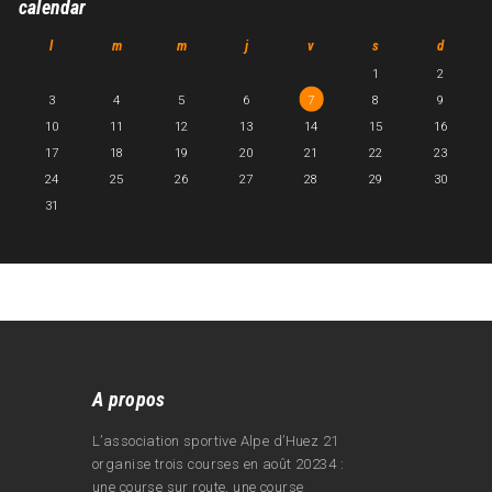
calendar
l
m
m
j
v
s
d
1
2
3
4
5
6
7
8
9
10
11
12
13
14
15
16
17
18
19
20
21
22
23
24
25
26
27
28
29
30
31
A propos
L’association sportive Alpe d’Huez 21
organise trois courses en août 20234 :
une course sur route, une course