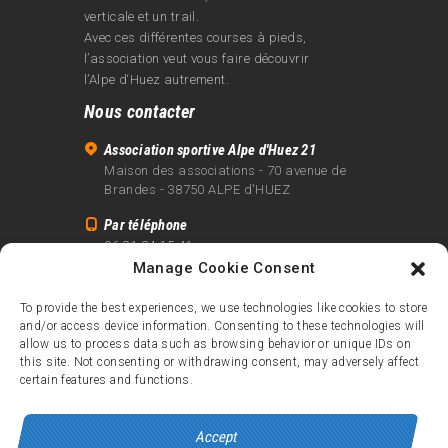
verticale et un trail.
Avec ces différentes courses à pieds,
l’association veut vous faire découvrir
l’Alpe d‘Huez autrement.
Nous contacter
Association sportive Alpe d'Huez 21
Maison des associations - 70 avenue de
Brandes - 38750 ALPE d'HUEZ
Par téléphone
06 81 24 15 41
Manage Cookie Consent
Par email
info@alpe21.fr
To provide the best experiences, we use technologies like cookies to store
and/or access device information. Consenting to these technologies will
Mentions légales
allow us to process data such as browsing behavior or unique IDs on
Contact
this site. Not consenting or withdrawing consent, may adversely affect
certain features and functions.
crédits
Accept