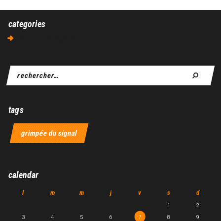
categories
Aucune catégorie
tags
grimpée du signal
calendar
l
m
m
j
v
s
d
1
2
3
4
5
6
7
8
9