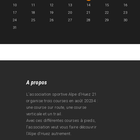
10
11
12
13
14
15
16
17
18
19
20
21
22
23
24
25
26
27
28
29
30
31
A propos
L’association sportive Alpe d’Huez 21
organise trois courses en août 20234 :
une course sur route, une course
verticale et un trail.
Avec ces différentes courses à pieds,
l’association veut vous faire découvrir
l’Alpe d‘Huez autrement.