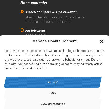
Nous contacter
Association sportive Alpe d'Huez 21
Maison des associations - 70 avenue de
Brandes - 38750 ALPE d'HUEZ
Par téléphone
06 81 24 15 41
Manage Cookie Consent
Par email
info@alpe21.fr
To provide the best experiences, we use technologies like cookies to store
and/or access device information. Consenting to these technologies will
Mentions légales
allow us to process data such as browsing behavior or unique IDs on
Contact
this site. Not consenting or withdrawing consent, may adversely affect
certain features and functions.
crédits
Accept
Deny
Alpe d’Huez 21
© 2026.
Tous droits réservés.
View preferences