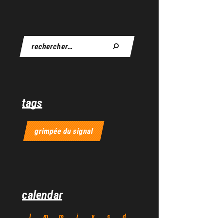
tags
grimpée du signal
calendar
l
m
m
j
v
s
d