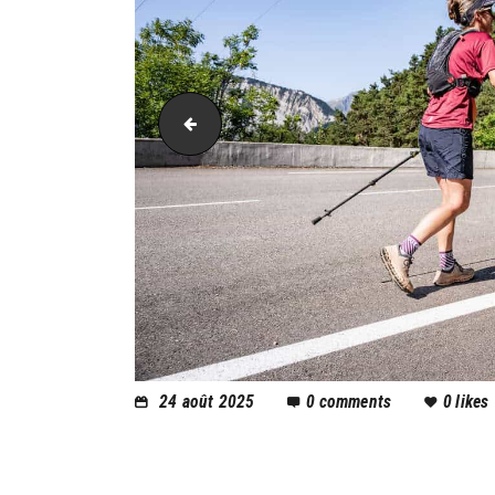
AH21_4444
24 août 2025
0
comments
0
likes