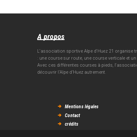
A propos
L’association sportive Alpe d’Huez 21 organise 
: une course sur route, une course verticale et un t
Avec ces différentes courses à pieds, l’associati
découvrir l’Alpe d‘Huez autrement.
Mentions légales
Contact
crédits