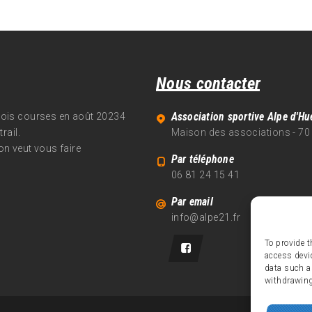
Nous contacter
Association sportive Alpe d'Hu
trois courses en août 20234
rail.
Maison des associations - 70
on veut vous faire
Par téléphone
06 81 24 15 41
Par email
info@alpe21.fr
To provide t
access devi
data such a
withdrawing