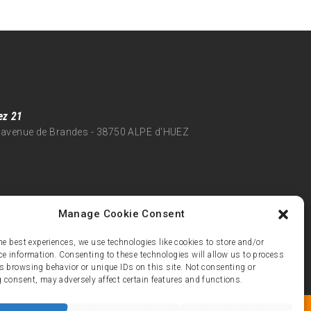
ez 21
 avenue de Brandes - 38750 ALPE d'HUEZ
Manage Cookie Consent
he best experiences, we use technologies like cookies to store and/or
ce information. Consenting to these technologies will allow us to process
s browsing behavior or unique IDs on this site. Not consenting or
 consent, may adversely affect certain features and functions.