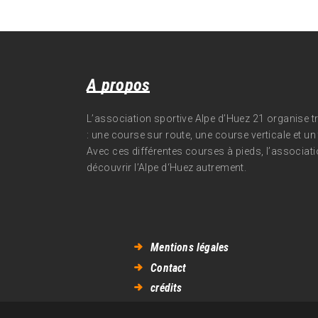
A propos
L’association sportive Alpe d’Huez 21 organise 
: une course sur route, une course verticale et un t
Avec ces différentes courses à pieds, l’associati
découvrir l’Alpe d‘Huez autrement.
Mentions légales
Contact
crédits