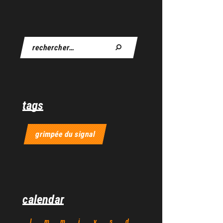
tags
grimpée du signal
calendar
l
m
m
j
v
s
d