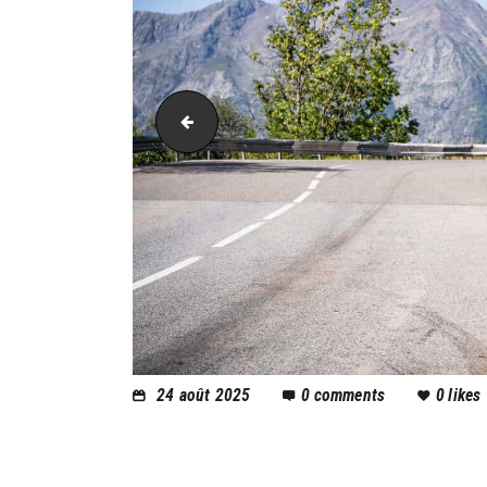
AH21_4490
24 août 2025
0
comments
0
likes