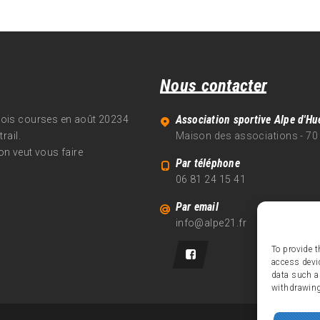
Nous contacter
Association sportive Alpe d'Hu
trois courses en août 20234
rail.
Maison des associations - 70
on veut vous faire
Par téléphone
06 81 24 15 41
Par email
info@alpe21.fr
To provide t
access devi
data such a
withdrawing