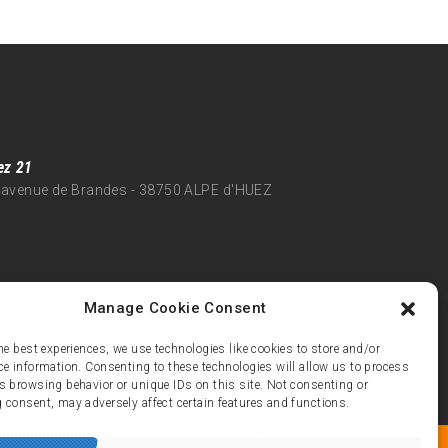
ez 21
 avenue de Brandes - 38750 ALPE d'HUEZ
Manage Cookie Consent
he best experiences, we use technologies like cookies to store and/or
ce information. Consenting to these technologies will allow us to process
s browsing behavior or unique IDs on this site. Not consenting or
 consent, may adversely affect certain features and functions.