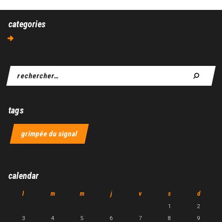
categories
Aucune catégorie
tags
grimpée du signal
calendar
l
m
m
j
v
s
d
1
2
3
4
5
6
7
8
9