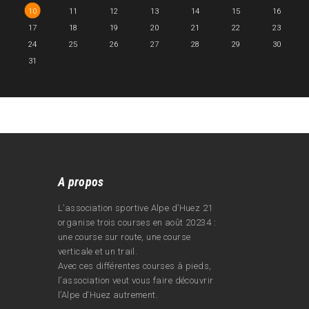
10
11
12
13
14
15
16
17
18
19
20
21
22
23
24
25
26
27
28
29
30
31
A propos
L’association sportive Alpe d’Huez 21
organise trois courses en août 20234 :
une course sur route, une course
verticale et un trail.
Avec ces différentes courses à pieds,
l’association veut vous faire découvrir
l’Alpe d‘Huez autrement.