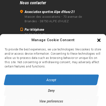
Nous contacter
Association sportive Alpe d'Huez 21
Maison des associations - 70 avenue de
Brandes - 38750 ALPE d'HUEZ
Par téléphone
06 81 24 15 41
Manage Cookie Consent
Par email
info@alpe21.fr
To provide the best experiences, we use technologies like cookies to store
and/or access device information. Consenting to these technologies will
Mentions légales
allow us to process data such as browsing behavior or unique IDs on
Contact
this site. Not consenting or withdrawing consent, may adversely affect
certain features and functions.
crédits
Accept
Deny
Alpe d’Huez 21
© 2026.
Tous droits réservés.
View preferences