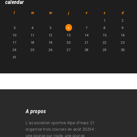
calendar
l
m
m
j
v
s
d
1
2
3
4
5
6
7
8
9
10
11
12
13
14
15
16
17
18
19
20
21
22
23
24
25
26
27
28
29
30
31
A propos
L’association sportive Alpe d’Huez 21
organise trois courses en août 20234 :
une course sur route, une course