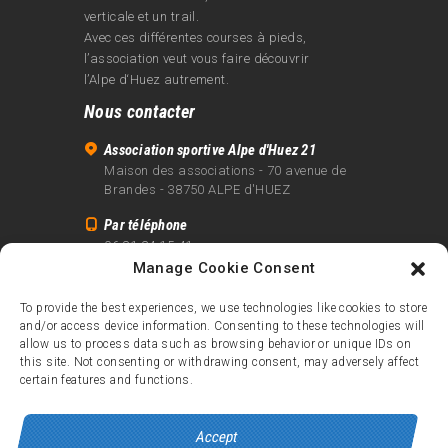
verticale et un trail.
Avec ces différentes courses à pieds,
l’association veut vous faire découvrir
l’Alpe d‘Huez autrement.
Nous contacter
Association sportive Alpe d'Huez 21
Maison des associations - 70 avenue de
Brandes - 38750 ALPE d'HUEZ
Par téléphone
06 81 24 15 41
Manage Cookie Consent
Par email
info@alpe21.fr
To provide the best experiences, we use technologies like cookies to store
and/or access device information. Consenting to these technologies will
Mentions légales
allow us to process data such as browsing behavior or unique IDs on
Contact
this site. Not consenting or withdrawing consent, may adversely affect
certain features and functions.
crédits
Accept