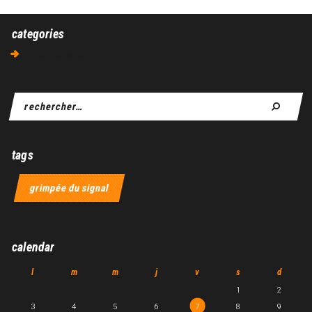
categories
Aucune catégorie
tags
grimpée du signal
calendar
l
m
m
j
v
s
d
1
2
3
4
5
6
7
8
9