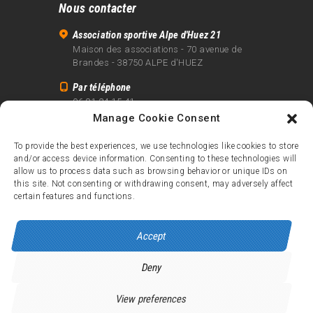
Nous contacter
Association sportive Alpe d'Huez 21
Maison des associations - 70 avenue de
Brandes - 38750 ALPE d'HUEZ
Par téléphone
06 81 24 15 41
Manage Cookie Consent
Par email
info@alpe21.fr
To provide the best experiences, we use technologies like cookies to store
and/or access device information. Consenting to these technologies will
Mentions légales
allow us to process data such as browsing behavior or unique IDs on
Contact
this site. Not consenting or withdrawing consent, may adversely affect
certain features and functions.
crédits
Accept
Deny
Alpe d’Huez 21
© 2026.
Tous droits réservés.
View preferences