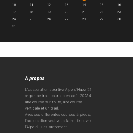
10
11
12
13
14
15
16
17
18
19
20
21
22
23
24
25
26
27
28
29
30
31
A propos
L’association sportive Alpe d’Huez 21
organise trois courses en août 20234 :
une course sur route, une course
verticale et un trail.
Avec ces différentes courses à pieds,
l’association veut vous faire découvrir
l’Alpe d‘Huez autrement.