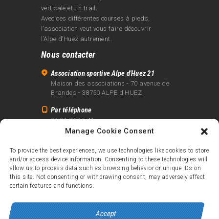
verticale et un trail.
Avec ces différentes courses à pieds,
l’association veut vous faire découvrir
l’Alpe d‘Huez autrement.
Nous contacter
Association sportive Alpe d'Huez 21
Maison des associations - 70 avenue de
Brandes - 38750 ALPE d'HUEZ
Par téléphone
06 81 24 15 41
Manage Cookie Consent
Par email
info@alpe21.fr
To provide the best experiences, we use technologies like cookies to store
and/or access device information. Consenting to these technologies will
Mentions légales
allow us to process data such as browsing behavior or unique IDs on
Contact
this site. Not consenting or withdrawing consent, may adversely affect
certain features and functions.
crédits
Accept