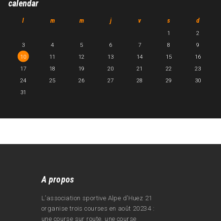
calendar
l
m
m
j
v
s
d
1
2
3
4
5
6
7
8
9
10
11
12
13
14
15
16
17
18
19
20
21
22
23
24
25
26
27
28
29
30
31
A propos
L’association sportive Alpe d’Huez 21
organise trois courses en août 20234 :
une course sur route, une course