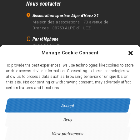
Nous contacter
Association sportive Alpe d'Huez 21
Maison des associations - 70 avenue de
Brandes - 38750 ALPE d'HUEZ
Par téléphone
06 81 24 15 41
Manage Cookie Consent
Par email
info@alpe21.fr
To provide the best experiences, we use technologies like cookies to store
and/or access device information. Consenting to these technologies will
Mentions légales
allow us to process data such as browsing behavior or unique IDs on
Contact
this site. Not consenting or withdrawing consent, may adversely affect
certain features and functions.
crédits
Accept
Deny
Alpe d’Huez 21
© 2026.
Tous droits réservés.
View preferences