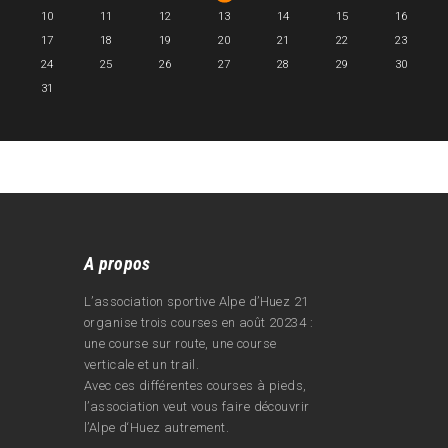
10
11
12
13
14
15
16
17
18
19
20
21
22
23
24
25
26
27
28
29
30
31
A propos
L’association sportive Alpe d’Huez 21
organise trois courses en août 20234 :
une course sur route, une course
verticale et un trail.
Avec ces différentes courses à pieds,
l’association veut vous faire découvrir
l’Alpe d‘Huez autrement.