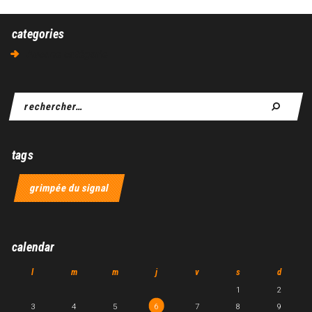
categories
Aucune catégorie
tags
grimpée du signal
calendar
l
m
m
j
v
s
d
1
2
3
4
5
6
7
8
9