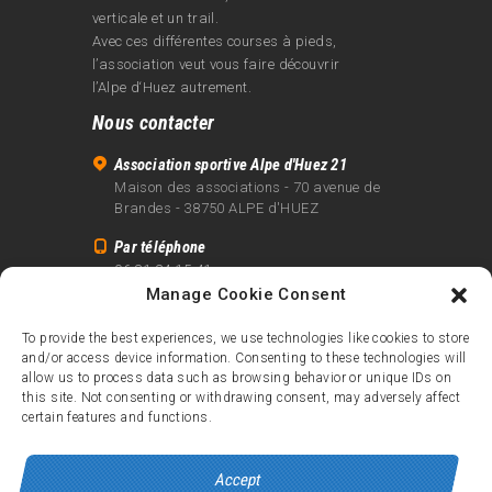
verticale et un trail.
Avec ces différentes courses à pieds,
l’association veut vous faire découvrir
l’Alpe d‘Huez autrement.
Nous contacter
Association sportive Alpe d'Huez 21
Maison des associations - 70 avenue de
Brandes - 38750 ALPE d'HUEZ
Par téléphone
06 81 24 15 41
Manage Cookie Consent
Par email
info@alpe21.fr
To provide the best experiences, we use technologies like cookies to store
and/or access device information. Consenting to these technologies will
Mentions légales
allow us to process data such as browsing behavior or unique IDs on
Contact
this site. Not consenting or withdrawing consent, may adversely affect
certain features and functions.
crédits
Accept