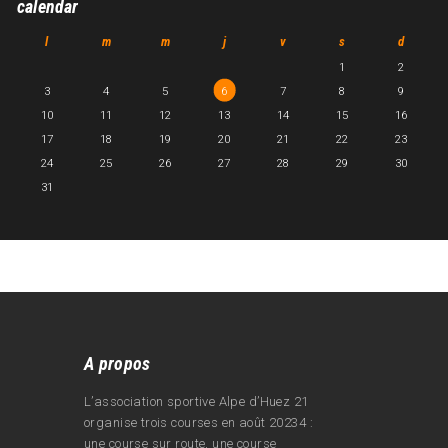
calendar
l
m
m
j
v
s
d
1
2
3
4
5
6
7
8
9
10
11
12
13
14
15
16
17
18
19
20
21
22
23
24
25
26
27
28
29
30
31
A propos
L’association sportive Alpe d’Huez 21
organise trois courses en août 20234 :
une course sur route, une course