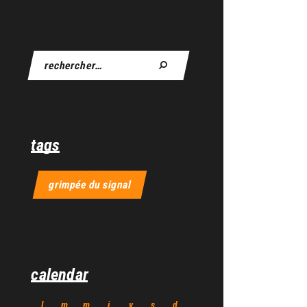
tags
grimpée du signal
calendar
l
m
m
j
v
s
d