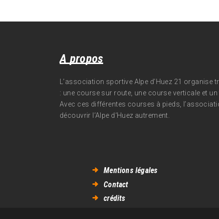
A propos
L’association sportive Alpe d’Huez 21 organise 
: une course sur route, une course verticale et un t
Avec ces différentes courses à pieds, l’associati
découvrir l’Alpe d‘Huez autrement.
Mentions légales
Contact
crédits