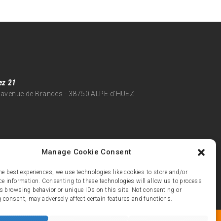
ez 21
 avenue de Brandes - 38750 ALPE d'HUEZ
Manage Cookie Consent
he best experiences, we use technologies like cookies to store and/or
ce information. Consenting to these technologies will allow us to process
s browsing behavior or unique IDs on this site. Not consenting or
 consent, may adversely affect certain features and functions.