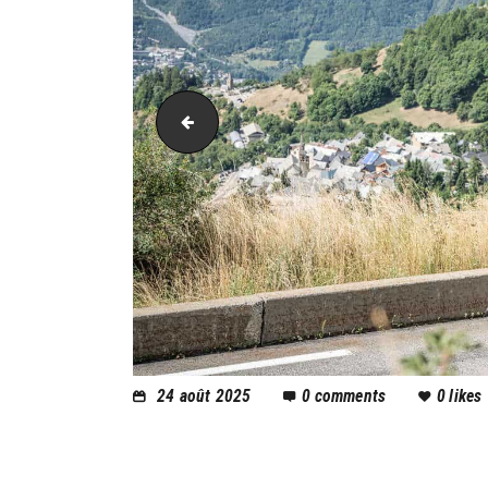
AH21_5051
24 août 2025
0
comments
0
likes