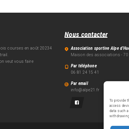
Nous contacter
Association sportive Alpe d'Hu
trois courses en août 20234
rail.
Maison des associations - 70
on veut vous faire
Par téléphone
06 81 24 15 41
Par email
info@alpe21.fr
To provide t
access devi
data such a
withdrawing