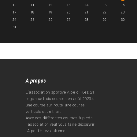
10
11
12
13
14
15
16
17
18
19
20
21
22
23
24
25
26
27
28
29
30
31
A propos
L’association sportive Alpe d’Huez 21
organise trois courses en août 20234 :
une course sur route, une course
verticale et un trail.
Avec ces différentes courses à pieds,
l’association veut vous faire découvrir
l’Alpe d‘Huez autrement.