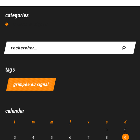
categories
Aucune catégorie
tags
grimpée du signal
calendar
l
m
m
j
v
s
d
1
2
3
4
5
6
7
8
9