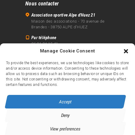
Nous contacter
Association sportive Alpe d'Huez 21
Maison des associations - 70 avenue de
Brandes - 38750 ALPE d'HUEZ
Par téléphone
06 81 24 15 41
Manage Cookie Consent
Par email
info@alpe21.fr
To provide the best experiences, we use technologies like cookies to store
and/or access device information. Consenting to these technologies will
Mentions légales
allow us to process data such as browsing behavior or unique IDs on
Contact
this site. Not consenting or withdrawing consent, may adversely affect
certain features and functions.
crédits
Accept
Deny
Alpe d’Huez 21
© 2026.
Tous droits réservés.
View preferences