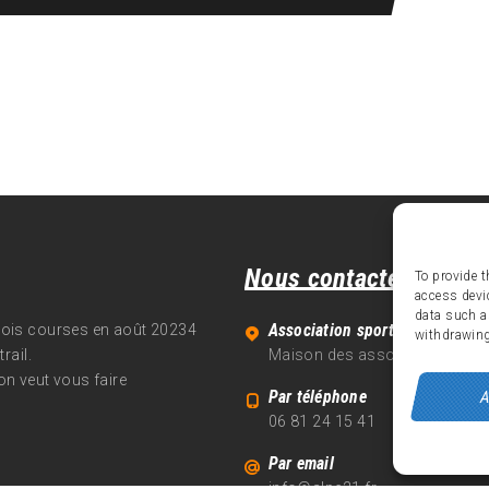
Nous contacter
To provide t
access devi
data such a
Association sportive Alpe d'Hu
trois courses en août 20234
withdrawing
rail.
Maison des associations - 70
on veut vous faire
Par téléphone
A
06 81 24 15 41
Par email
info@alpe21.fr