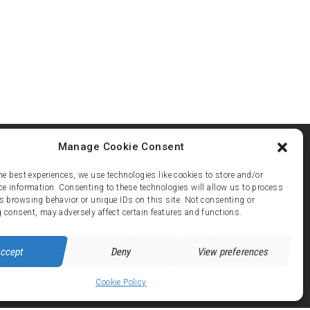
Manage Cookie Consent
he best experiences, we use technologies like cookies to store and/or
ce information. Consenting to these technologies will allow us to process
s browsing behavior or unique IDs on this site. Not consenting or
ez 21
 consent, may adversely affect certain features and functions.
 avenue de Brandes - 38750 ALPE d'HUEZ
ccept
Deny
View preferences
Cookie Policy