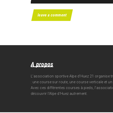
A propos
L’association sportive Alpe d’Huez 21 organise 
: une course sur route, une course verticale et un t
Avec ces différentes courses à pieds, l’associati
découvrir l’Alpe d‘Huez autrement.