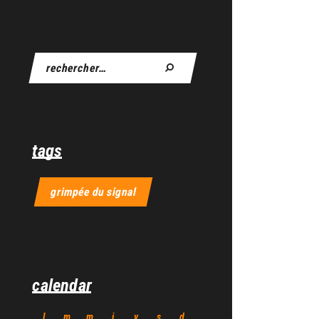
tags
grimpée du signal
calendar
l
m
m
j
v
s
d