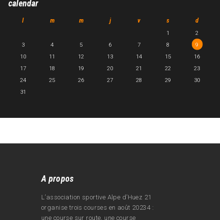
calendar
l
m
m
j
v
s
d
1
2
3
4
5
6
7
8
9
10
11
12
13
14
15
16
17
18
19
20
21
22
23
24
25
26
27
28
29
30
31
A propos
L’association sportive Alpe d’Huez 21
organise trois courses en août 20234 :
une course sur route, une course