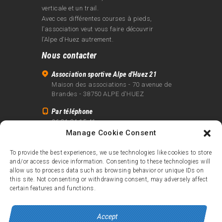
verticale et un trail.
Avec ces différentes courses à pieds,
l’association veut vous faire découvrir
l’Alpe d‘Huez autrement.
Nous contacter
Association sportive Alpe d'Huez 21
Maison des associations - 70 avenue de
Brandes - 38750 ALPE d'HUEZ
Par téléphone
06 81 24 15 41
Manage Cookie Consent
Par email
info@alpe21.fr
To provide the best experiences, we use technologies like cookies to store
and/or access device information. Consenting to these technologies will
Mentions légales
allow us to process data such as browsing behavior or unique IDs on
Contact
this site. Not consenting or withdrawing consent, may adversely affect
certain features and functions.
crédits
Accept