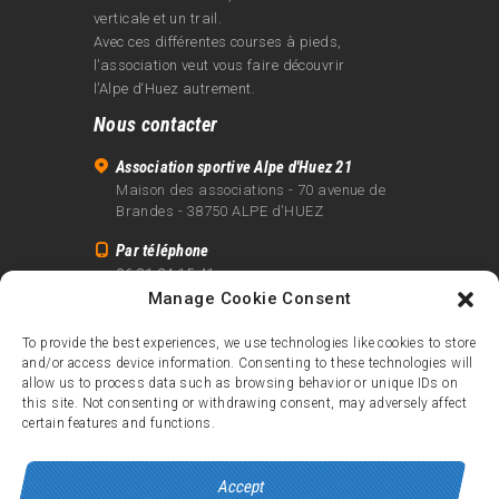
verticale et un trail.
Avec ces différentes courses à pieds,
l’association veut vous faire découvrir
l’Alpe d‘Huez autrement.
Nous contacter
Association sportive Alpe d'Huez 21
Maison des associations - 70 avenue de
Brandes - 38750 ALPE d'HUEZ
Par téléphone
06 81 24 15 41
Manage Cookie Consent
Par email
info@alpe21.fr
To provide the best experiences, we use technologies like cookies to store
and/or access device information. Consenting to these technologies will
Mentions légales
allow us to process data such as browsing behavior or unique IDs on
Contact
this site. Not consenting or withdrawing consent, may adversely affect
certain features and functions.
crédits
Accept