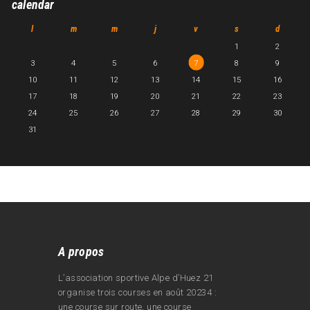
calendar
l
m
m
j
v
s
d
1
2
3
4
5
6
7
8
9
10
11
12
13
14
15
16
17
18
19
20
21
22
23
24
25
26
27
28
29
30
31
A propos
L’association sportive Alpe d’Huez 21
organise trois courses en août 20234 :
une course sur route, une course