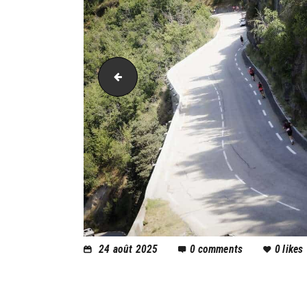
AH21_5463
24 août 2025
0
comments
0
likes