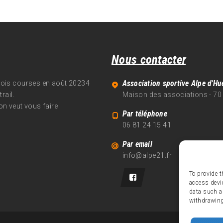
Nous contacter
Association sportive Alpe d'Hu
trois courses en août 20234
rail.
Maison des associations - 70
on veut vous faire
Par téléphone
06 81 24 15 41
Par email
info@alpe21.fr
To provide t
access devi
data such a
withdrawing