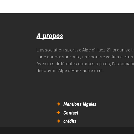
A propos
L’association sportive Alpe d’Huez 21 organise 
: une course sur route, une course verticale et un t
Avec ces différentes courses à pieds, l’associati
découvrir l’Alpe d‘Huez autrement.
Mentions légales
Contact
crédits