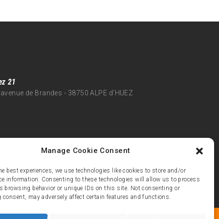
ez 21
 avenue de Brandes - 38750 ALPE d'HUEZ
Manage Cookie Consent
he best experiences, we use technologies like cookies to store and/or
ce information. Consenting to these technologies will allow us to process
s browsing behavior or unique IDs on this site. Not consenting or
 consent, may adversely affect certain features and functions.