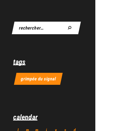
tags
grimpée du signal
calendar
l
m
m
j
v
s
d