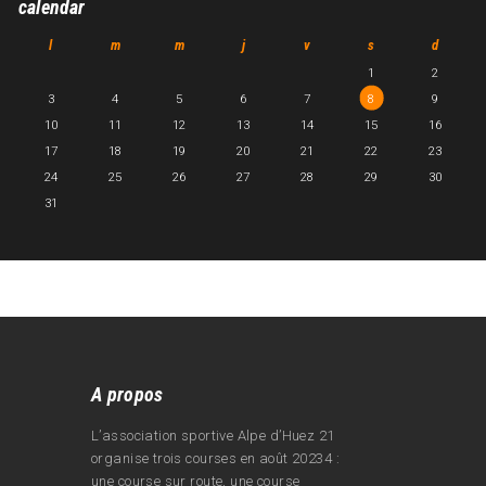
calendar
l
m
m
j
v
s
d
1
2
3
4
5
6
7
8
9
10
11
12
13
14
15
16
17
18
19
20
21
22
23
24
25
26
27
28
29
30
31
A propos
L’association sportive Alpe d’Huez 21
organise trois courses en août 20234 :
une course sur route, une course