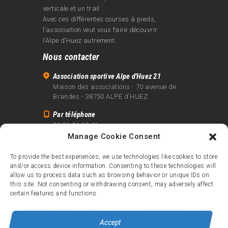
verticale et un trail.
Avec ces différentes courses à pieds,
l’association veut vous faire découvrir
l’Alpe d‘Huez autrement.
Nous contacter
Association sportive Alpe d'Huez 21
Maison des associations - 70 avenue de
Brandes - 38750 ALPE d'HUEZ
Par téléphone
06 81 24 15 41
Manage Cookie Consent
Par email
info@alpe21.fr
To provide the best experiences, we use technologies like cookies to store
and/or access device information. Consenting to these technologies will
Mentions légales
allow us to process data such as browsing behavior or unique IDs on
Contact
this site. Not consenting or withdrawing consent, may adversely affect
certain features and functions.
crédits
Accept