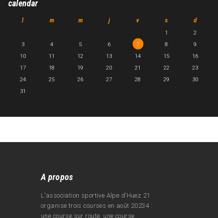
calendar
l
m
m
j
v
s
d
1
2
3
4
5
6
7
8
9
10
11
12
13
14
15
16
17
18
19
20
21
22
23
24
25
26
27
28
29
30
31
A propos
L’association sportive Alpe d’Huez 21
organise trois courses en août 20234 :
une course sur route, une course