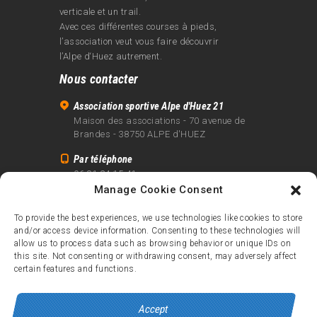
verticale et un trail.
Avec ces différentes courses à pieds,
l’association veut vous faire découvrir
l’Alpe d‘Huez autrement.
Nous contacter
Association sportive Alpe d'Huez 21
Maison des associations - 70 avenue de
Brandes - 38750 ALPE d'HUEZ
Par téléphone
06 81 24 15 41
Manage Cookie Consent
Par email
info@alpe21.fr
To provide the best experiences, we use technologies like cookies to store
and/or access device information. Consenting to these technologies will
Mentions légales
allow us to process data such as browsing behavior or unique IDs on
Contact
this site. Not consenting or withdrawing consent, may adversely affect
certain features and functions.
crédits
Accept