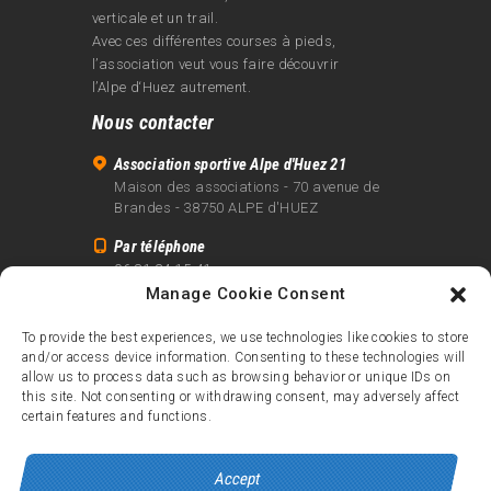
verticale et un trail.
Avec ces différentes courses à pieds,
l’association veut vous faire découvrir
l’Alpe d‘Huez autrement.
Nous contacter
Association sportive Alpe d'Huez 21
Maison des associations - 70 avenue de
Brandes - 38750 ALPE d'HUEZ
Par téléphone
06 81 24 15 41
Manage Cookie Consent
Par email
info@alpe21.fr
To provide the best experiences, we use technologies like cookies to store
and/or access device information. Consenting to these technologies will
Mentions légales
allow us to process data such as browsing behavior or unique IDs on
Contact
this site. Not consenting or withdrawing consent, may adversely affect
certain features and functions.
crédits
Accept