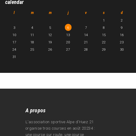
calendar
l
m
m
j
v
s
d
1
2
3
4
5
6
7
8
9
10
11
12
13
14
15
16
17
18
19
20
21
22
23
24
25
26
27
28
29
30
31
A propos
L’association sportive Alpe d’Huez 21
organise trois courses en août 20234 :
une course sur route, une course