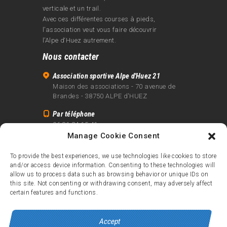
verticale et un trail.
Avec ces différentes courses à pieds,
l’association veut vous faire découvrir
l’Alpe d‘Huez autrement.
Nous contacter
Association sportive Alpe d'Huez 21
Maison des associations - 70 avenue de
Brandes - 38750 ALPE d'HUEZ
Par téléphone
06 81 24 15 41
Manage Cookie Consent
Par email
info@alpe21.fr
To provide the best experiences, we use technologies like cookies to store
and/or access device information. Consenting to these technologies will
Mentions légales
allow us to process data such as browsing behavior or unique IDs on
Contact
this site. Not consenting or withdrawing consent, may adversely affect
certain features and functions.
crédits
Accept