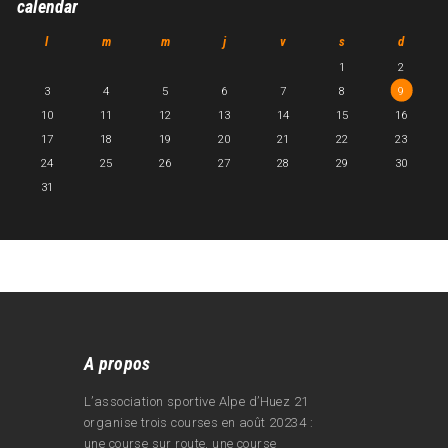
calendar
l
m
m
j
v
s
d
1
2
3
4
5
6
7
8
9
10
11
12
13
14
15
16
17
18
19
20
21
22
23
24
25
26
27
28
29
30
31
A propos
L’association sportive Alpe d’Huez 21
organise trois courses en août 20234 :
une course sur route, une course