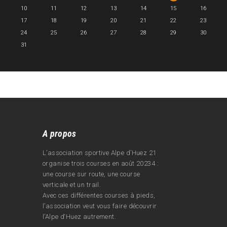
10
11
12
13
14
15
16
17
18
19
20
21
22
23
24
25
26
27
28
29
30
31
A propos
L’association sportive Alpe d’Huez 21
organise trois courses en août 20234 :
une course sur route, une course
verticale et un trail.
Avec ces différentes courses à pieds,
l’association veut vous faire découvrir
l’Alpe d‘Huez autrement.