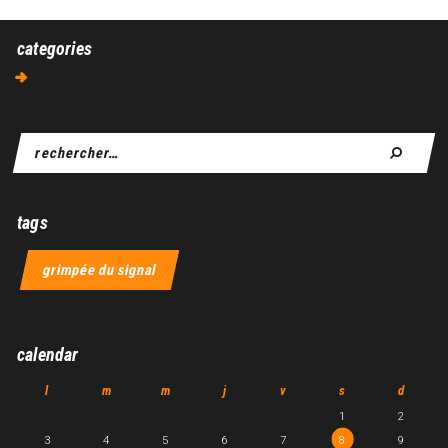
categories
Aucune catégorie
tags
grimpée du signal
calendar
l
m
m
j
v
s
d
1
2
3
4
5
6
7
8
9