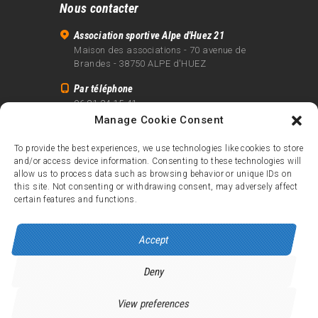
Nous contacter
Association sportive Alpe d'Huez 21
Maison des associations - 70 avenue de
Brandes - 38750 ALPE d'HUEZ
Par téléphone
06 81 24 15 41
Manage Cookie Consent
Par email
info@alpe21.fr
To provide the best experiences, we use technologies like cookies to store
and/or access device information. Consenting to these technologies will
Mentions légales
allow us to process data such as browsing behavior or unique IDs on
Contact
this site. Not consenting or withdrawing consent, may adversely affect
certain features and functions.
crédits
Accept
Deny
Alpe d’Huez 21
© 2026.
Tous droits réservés.
View preferences